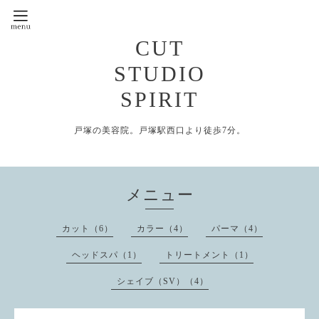
CUT
STUDIO
SPIRIT
戸塚の美容院。戸塚駅西口より徒歩7分。
メニュー
カット（6）
カラー（4）
パーマ（4）
ヘッドスパ（1）
トリートメント（1）
シェイブ（SV）（4）